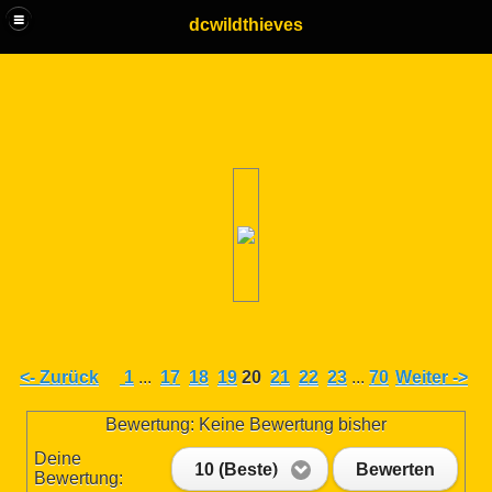
dcwildthieves
<- Zurück
1
...
17
18
19
20
21
22
23
...
70
Weiter ->
Bewertung: Keine Bewertung bisher
Deine
10 (Beste)
Bewerten
Bewertung: