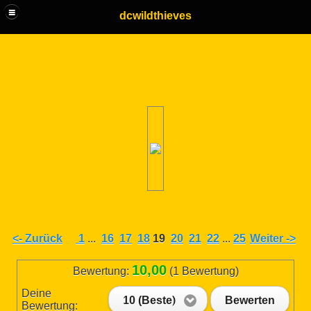
dcwildthieves
<- Zurück
1
...
16
17
18
19
20
21
22
...
25
Weiter ->
10,00
Bewertung:
(1 Bewertung)
Deine
10 (Beste)
Bewerten
Bewertung: