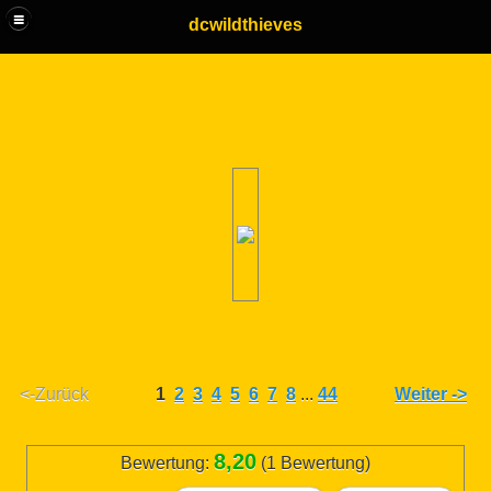
dcwildthieves
<-Zurück
1
2
3
4
5
6
7
8
...
44
Weiter ->
8,20
Bewertung:
(1 Bewertung)